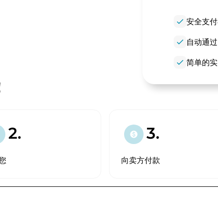
check
安全支付
check
自动通过
check
简单的实
！
2.
3.
paid
您
向卖方付款