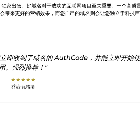
INS 独家出售。好域名对于成功的互联网项目至关重要。一个高质
会带来更好的营销效果，而您自己的域名则会让您独立于科技巨
即收到了域名的 AuthCode，并能立即开始
用。强烈推荐！"
star
star
star
star
star
乔治-瓦格纳